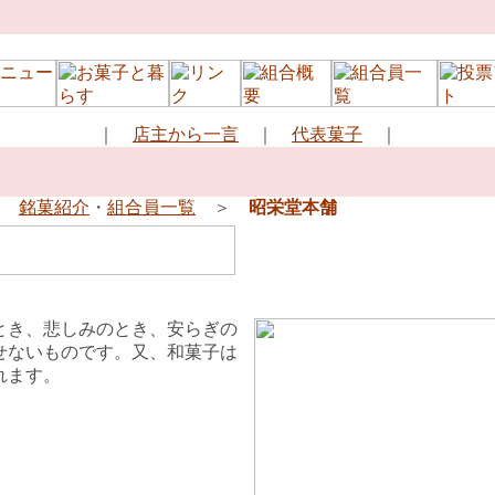
｜
店主から一言
｜
代表菓子
｜
＞
銘菓紹介
・
組合員一覧
＞
昭栄堂本舗
とき、悲しみのとき、安らぎの
せないものです。又、和菓子は
れます。